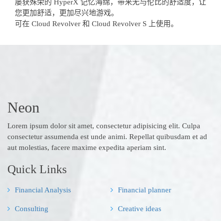
屡获殊荣的 HyperX 记忆海绵，带来无与伦比的舒适度，让
您更加舒适，更加尽兴地游戏。
可在 Cloud Revolver 和 Cloud Revolver S 上使用。
Neon
Lorem ipsum dolor sit amet, consectetur adipisicing elit. Culpa
consectetur assumenda est unde animi. Repellat quibusdam et ad
aut molestias, facere maxime expedita aperiam sint.
Quick Links
Financial Analysis
Financial planner
Consulting
Creative ideas